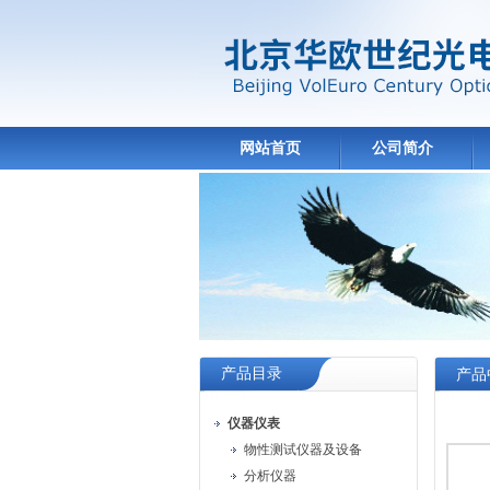
网站首页
公司简介
产品目录
产品
仪器仪表
物性测试仪器及设备
分析仪器