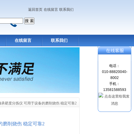
返回首页
在线留言
联系我们
在线留言
联系我们
电话：
010-88820040-
8002
手机：
13581588593
 轴承硬度分拣仪 可用于设备的磨削烧伤 稳定可靠2
的磨削烧伤 稳定可靠2