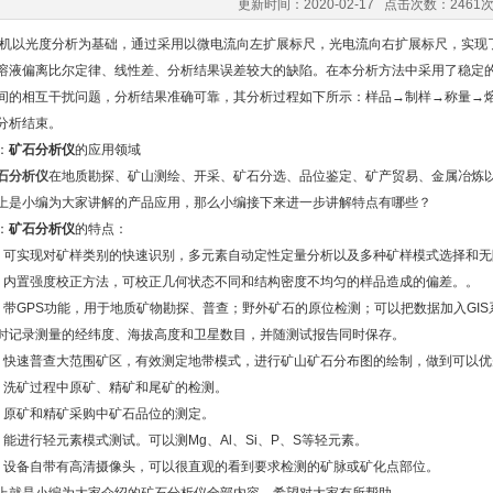
更新时间：2020-02-17 点击次数：2461
光度分析为基础，通过采用以微电流向左扩展标尺，光电流向右扩展标尺，实现了
溶液偏离比尔定律、线性差、分析结果误差较大的缺陷。在本分析方法中采用了稳定
间的相互干扰问题，分析结果准确可靠，其分析过程如下所示：样品→制样→称量→
分析结束。
：
矿石分析仪
的应用领域
石分析仪
在地质勘探、矿山测绘、开采、矿石分选、品位鉴定、矿产贸易、金属冶炼
小编为大家讲解的产品应用，那么小编接下来进一步讲解特点有哪些？
：
矿石分析仪
的特点：
实现对矿样类别的快速识别，多元素自动定性定量分析以及多种矿样模式选择和无
置强度校正方法，可校正几何状态不同和结构密度不均匀的样品造成的偏差。。
GPS功能，用于地质矿物勘探、普查；野外矿石的原位检测；可以把数据加入GIS
时记录测量的经纬度、海拔高度和卫星数目，并随测试报告同时保存。
速普查大范围矿区，有效测定地带模式，进行矿山矿石分布图的绘制，做到可以优
矿过程中原矿、精矿和尾矿的检测。
矿和精矿采购中矿石品位的测定。
进行轻元素模式测试。可以测Mg、Al、Si、P、S等轻元素。
备自带有高清摄像头，可以很直观的看到要求检测的矿脉或矿化点部位。