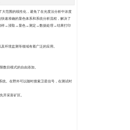
次
大范围的线性化，避免了在光度法分析中浓度
的快速准确的显色体系和系统分析流程，解决了
熔样→浸取→显色→测定→数据处理→结果打印
以及环境监测等领域有着广泛的应用。
限数目模式的自由添加。
系统。在野外可以随时搜索卫星信号，在测试时
先开采富矿区。