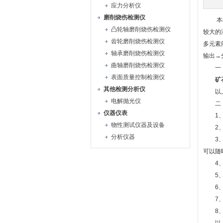
应力分析仪
磨削烧伤检测仪
本机以
凸轮轴磨削烧伤检测仪
较大的
齿轮磨削烧伤检测仪
多元素
轴承磨削烧伤检测仪
输出→
曲轴磨削烧伤检测仪
一
表面质量控制检测仪
矿
其他检测分析仪
以上是
电解抛光仪
二
仪器仪表
1、可
物性测试仪器及设备
2、内
分析仪器
3、带
可以随
4、快
5、洗
6、原
7、能
8、设