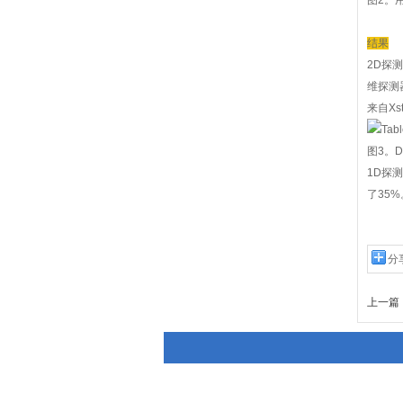
图2。
结果
2D探
维探测
来自Xs
图3。
1D探
了35
分
上一篇 