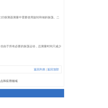
什么在1D探测器测量中需要使用旋转和倾斜振荡。二
30s，但由于所有必要的振荡运动，总测量时间只减少
返回列表
|
返回顶部
优点和应用领域