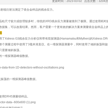
更新时间：2023-03-02 点击次数：3204
x射线衍射法测定了镁合金样品的残余应力。
晶粒尺寸较大或纹理较多时，传统的XRD残余应力测量被推到了极限。通过使用耗时
数据集，可以改善结果。然而，客户需要一个更有效的解决方案来测量镁合金样品上
法
了Xstress G3残余应力分析仪和带有双探测器(Hamamatsu和Mythen)的Xstres
整个测量过程中使用了3毫米准直仪。在一维探测器测量中，同时使用了倾斜振荡和
只需要倾斜振荡。
的一维探测器峰值数据。
无振荡的一维探测器峰值数据。
使用DR45测量镁样品。