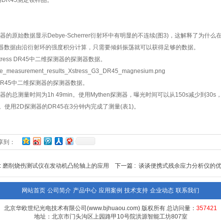
用DR45测定镁样品。
测器的原始数据显示Debye-Scherrer衍射环中有明显的不连续(图3)，这解释了为
器数据由沿衍射环的强度积分计算，只需要倾斜振荡就可以获得足够的数据。
tress DR45中二维探测器的探测器数据。
DR45中二维探测器的探测器数据。
测器的总测量时间为1h 49min。使用Mythen探测器，曝光时间可以从150s减少到
%。使用2D探测器的DR45在3分钟内完成了测量(表1)。
享到：
:
磨削烧伤测试仪在发动机凸轮轴上的应用
下一篇 :
谈谈便携式残余应力分析仪的
网站首页
公司简介
产品中心
应用案例
技术支持
企业动态
联系我们
北京华欧世纪光电技术有限公司(www.bjhuaou.com) 版权所有 总访问量：
357421
地址：北京市门头沟区上园路甲10号院洪源智能工坊807室