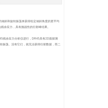
次
的倾斜和旋转振荡来获得给定倾斜角度的更平均
的残余应力，具有挑战性的衍射峰结果。
s DR45残余应力分析仪进行，DR45具有2D面探测
旋转振荡。没有它们，就无法获得衍射数据，而二