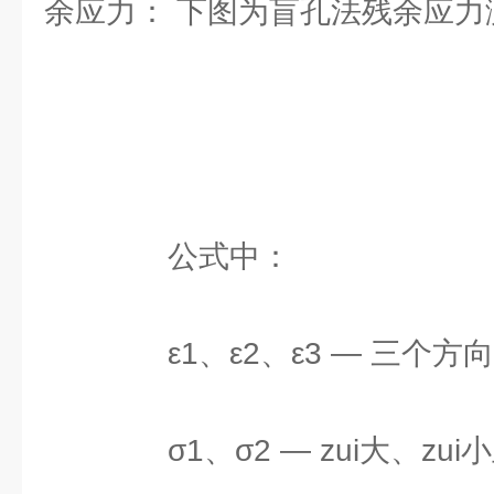
余应力： 下图为盲孔法残余应力
公式中：
ε1、ε2、ε3 — 三个方
σ1、σ2 — zui大、zui