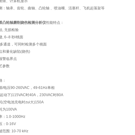
警限、计算机显示
测：轴承、齿轮、曲轴、凸轮轴 、喷油嘴、活塞杆、飞机起落架等
质凸轮轴磨削烧伤检测分析仪
性能特点：
法, 无损检验
, 6–8 秒/桃面
/多通道，可同时检测多个桃面
位和量化缺陷(烧伤)
报警临界点
艺参数
格：
/电压90-260VAC，49-61Hz单相
起动下)115VAC时40A，230VAC时80A
(空电池充电时zui大)150A
为100VA
：1.0-1000Hz
：0-16V
围: 10-70 kHz