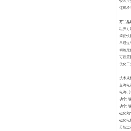
设置报
还可检
芬兰品
磁弹方
简便快捷
单通道
精确定
可设置
优化工
技术规
交流电源
电流(冷
功率消耗
功率消耗
磁化频率
磁化电压
分析过滤范