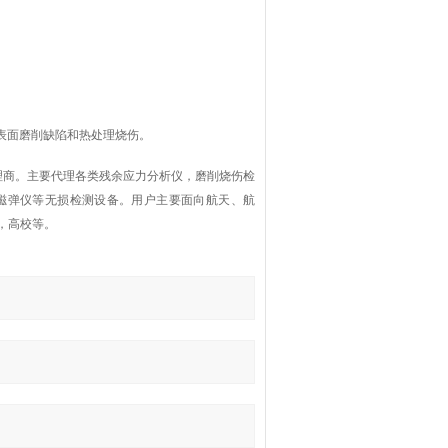
速箱表面磨削缺陷和热处理烧伤。
权总代理商。主要代理各类残余应力分析仪，磨削烧伤检
磁弹仪等无损检测设备。用户主要面向航天、航
，高校等。