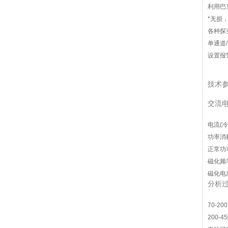
利用巴
*无损
各种探
单通道
设置报
技术
交流电源
电流(冷
功率消耗
正常功率
磁化频率
磁化电压
分析过滤
70-200
200-45