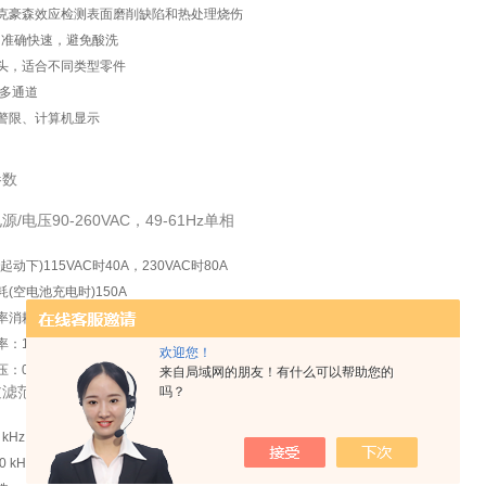
克豪森效应检测表面磨削缺陷和热处理烧伤
，准确快速，避免酸洗
头，适合不同类型零件
/多通道
警限、计算机显示
参数
/电压90-260VAC，49-61Hz单相
起动下)115VAC时40A，230VAC时80A
(空电池充电时)150A
消耗为100VA
：1.0-1000Hz
欢迎您！
：0-16V
来自局域网的朋友！有什么可以帮助您的
范围: 10-70 kHz
吗？
 kHz
0 kHz