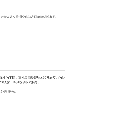
巴克豪森效应检测变速箱表面磨削缺陷和热
属性的不同，零件表面微观结构和残余应力的缺陷不同。巴克豪森噪声法
快速无损，即刻提供反馈信息。
热处理烧伤。