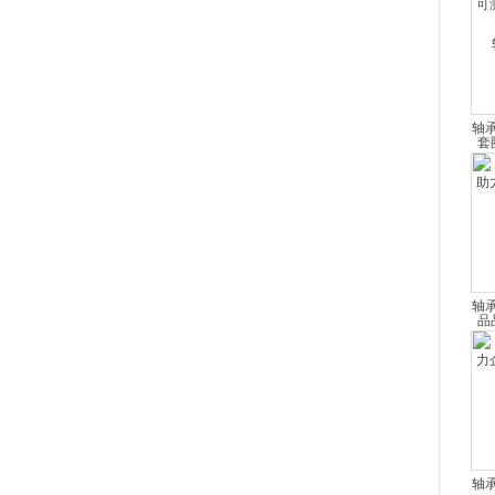
轴
力
品
轴
业
轴